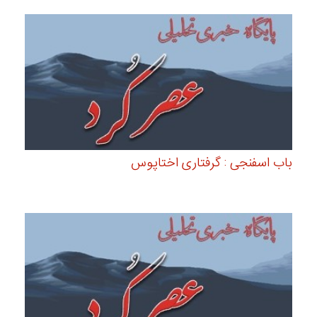
باب اسفنجی : گرفتاری اختاپوس