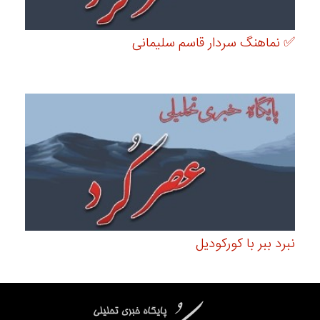
✅ نماهنگ سردار قاسم سلیمانی
نبرد ببر با کورکودیل