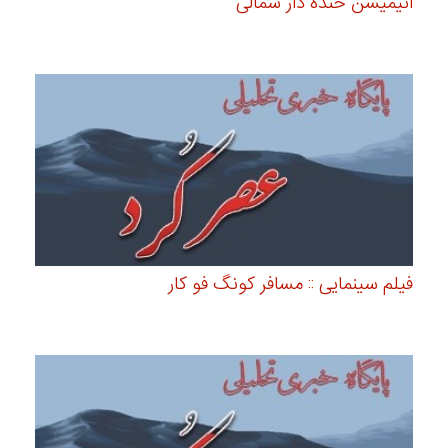
انیمیشن خنده دار شمالی
فیلم سینمایی :: مسافر کونگ فو کار