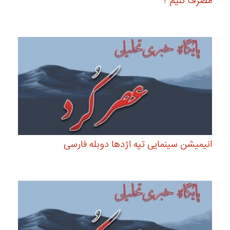
مصرف کنیم ؟
انیمیشن سینمایی تپه اژدها دوبله فارسی