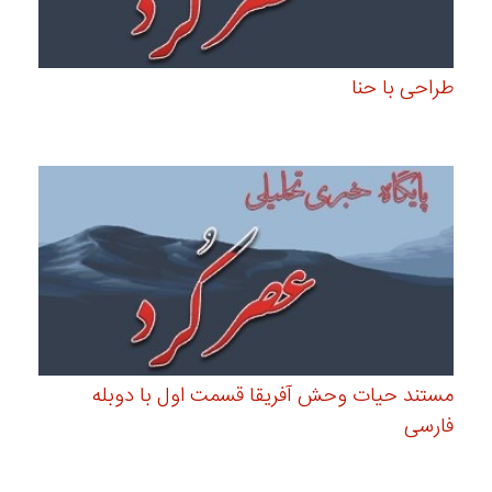
طراحی با حنا
مستند حیات وحش آفریقا قسمت اول با دوبله
فارسی