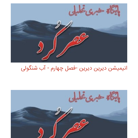
انیمیشن دیرین دیرین -فصل چهارم - آب شنگولی