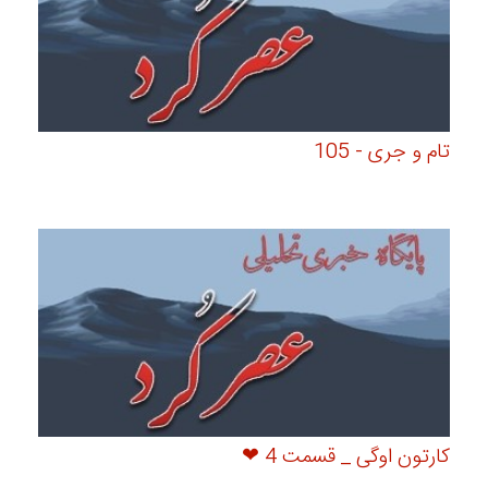
تام و جری - 105
کارتون اوگی _ قسمت 4 ❤