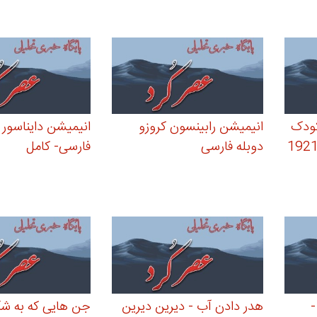
کودک
انیمیشن رابینسون کروزو
انیمیشن دایناسور
ارلی چاپلین محصول 1921
دوبله فارسی
فارسی- کامل
-
هدر دادن آب - دیرین دیرین
جن هایی که به ش