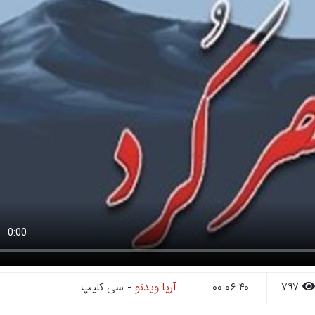
۷۹۷
۰۰:۰۶:۴۰
آریا ویدئو
- سی کلیپ