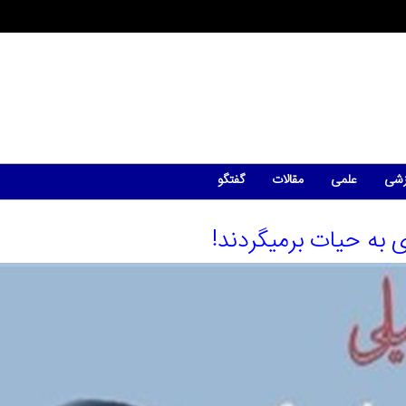
زشی
علمی
مقالات
گفتگو
به حیات برمیگردند!