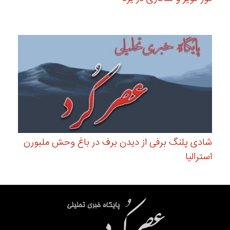
شادی پلنگ برفی از دیدن برف در باغ وحش ملبورن
استرالیا