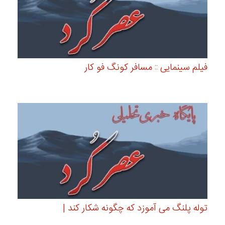
فیلم سینمایی :: مسافر کونگ فو کار
توله پلنگ می آموزد که چگونه شکار کند |