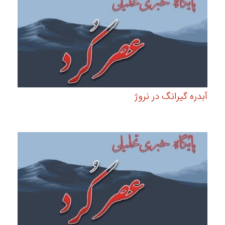
آبدره گیرانگ در نروژ