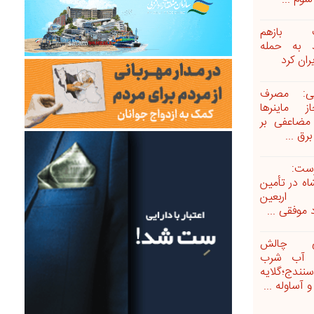
پ بازهم
 به حمله
یران کرد
نی: مصرف
از ماینرها
مضاعفی بر
رق ...
رست:
اه در تأمین
اربعین
 موفقی ...
ی چالش
ع آب شرب
ندج؛گلایه
و آساوله ...