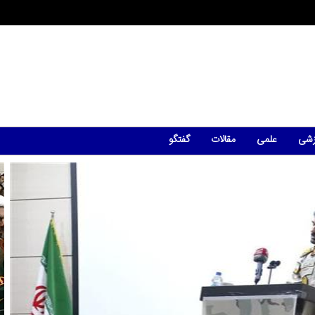
زشی
علمی
مقالات
گفتگو