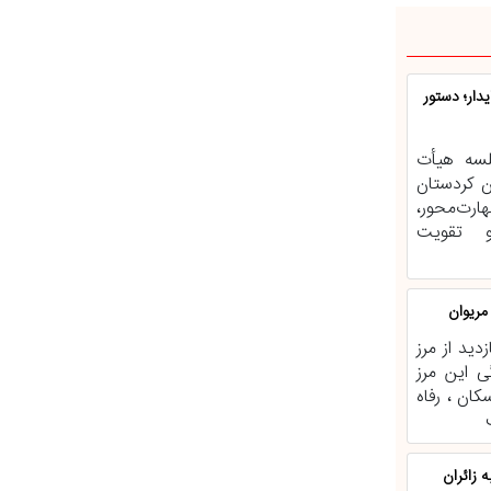
دار؛ دستور
لسه هیأت
ن کردستان
ارت‌محور،
و تقویت
 مریوان
دید از مرز
گی این مرز
کان ، رفاه
زائران