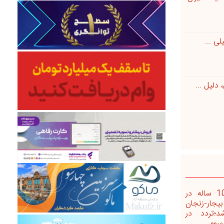
لی ...
دلیل ...
گره 10 ساله در
بیجار-زنجان
د؛تردد در
وم ...