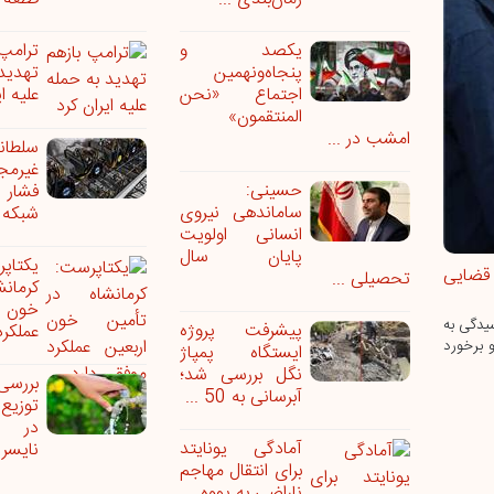
یکصد و
ترام
پنجاه‌ونهمین
تهدید
اجتماع «نحن
علیه ا
المنتقمون»
امشب در ...
سلطا
غیرمج
حسینی:
فشار 
ساماندهی نیروی
شبکه ب
انسانی اولویت
پایان سال
یکتاپ
قضایی
تحصیلی ...
کرمانش
خون 
یدگی به
پیشرفت پروژه
عملکرد
 برخورد
ایستگاه پمپاژ
نگل بررسی شد؛
بررس
آبرسانی به 50 ...
توزی
در سن
آمادگی یونایتد
نایسر 
برای انتقال مهاجم
ناراضی به یووه