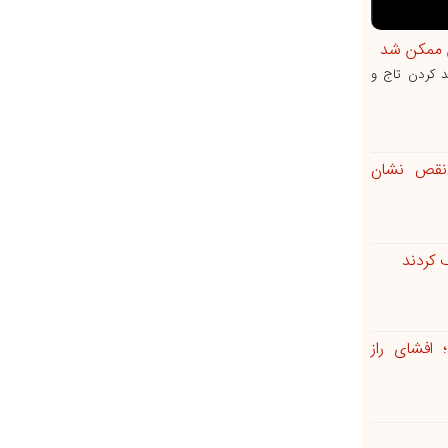
ن ممکن شد
برای متحد کردن تاج و
ی‌نقص نشان
 کردند
125 ساله شد؛ افشای راز