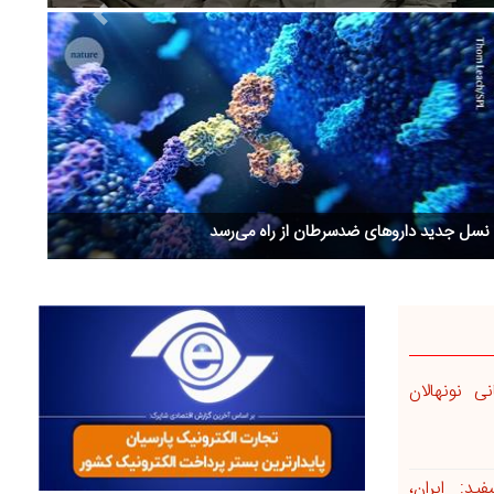
Next
واشنگتن پست: ایران از تهدیدهای ترامپ نمی‌ترسد
ی نونهالان
د: ایران،