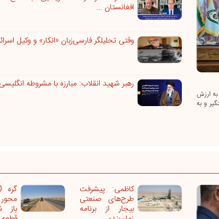
افغانستان ...
وقتی تحلیلگر فارسی‌زبان‌ «انکار» و وکیل اسرائی
رهبر شهید انقلاب: مبارزه با مشروطه انگلیسی، 
شف ۲۲ رأس دام قاچاق به ارزش
گیر و به
کاظمی: پیشرفت
طرح‌های صنعتی
محور 
بیجار از برنامه
باز ش
زمان‌بندی ...
قطعه س